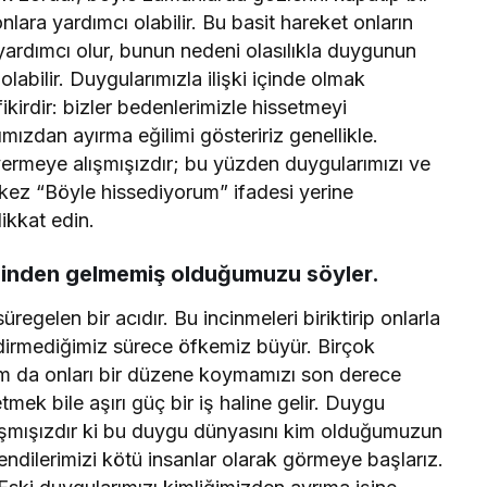
nlara yardımcı olabilir. Bu basit hareket onların
e yardımcı olur, bunun nedeni olasılıkla duygunun
abilir. Duygularımızla ilişki içinde olmak
rdir: bizler bedenlerimizle hissetmeyi
ızdan ayırma eğilimi gösteririz genellikle.
ermeye alışmışızdır; bu yüzden duygularımızı ve
kez “Böyle hissediyorum” ifadesi yerine
ikkat edin.
tesinden gelmemiş olduğumuzu söyler.
egelen bir acıdır. Bu incinmeleri biriktirip onlarla
dirmediğimiz sürece öfkemiz büyür. Birçok
urum da onları bir düzene koymamızı son derece
tmek bile aşırı güç bir iş haline gelir. Duygu
lışmışızdır ki bu duygu dünyasını kim olduğumuzun
ndilerimizi kötü insanlar olarak görmeye başlarız.