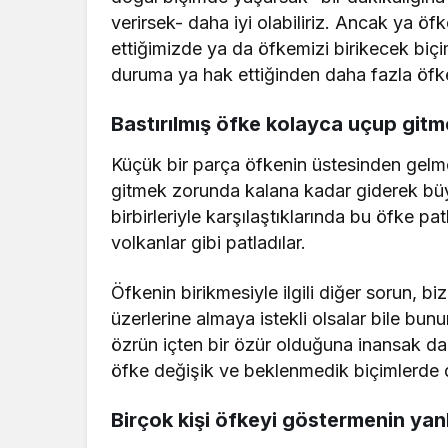
verirsek- daha iyi olabiliriz. Ancak ya ö
ettiğimizde ya da öfkemizi birikecek biçi
duruma ya hak ettiğinden daha fazla öfke
Bastırılmış öfke kolayca uçup gitm
Küçük bir parça öfkenin üstesinden gelmez
gitmek zorunda kalana kadar giderek büyü
birbirleriyle karşılaştıklarında bu öfke pa
volkanlar gibi patladılar.
Öfkenin birikmesiyle ilgili diğer sorun, biz
üzerlerine almaya istekli olsalar bile bunu
özrün içten bir özür olduğuna inansak da 
öfke değişik ve beklenmedik biçimlerde d
Birçok kişi öfkeyi göstermenin yanl