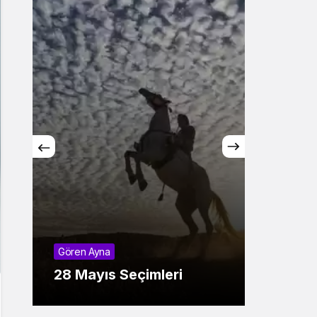
Sistem Modu
Sistem modunu seçin.
Dinler v
20-21
Gören Ayna
Ekino
28 Mayıs Seçimleri
Eostr