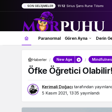
11:12
Sirius Şans Rune Tılsımı
SON GELIŞMELER
Paranormal
Gören Ayna
Derin Ge
New Age
Mindfulnes
Haberler
Öfke Öğretici Olabilir
Kerimali Doğacı
tarafından yayınlan
5 Kasım 2021, 13:35
yayınlandı