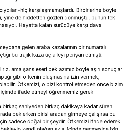
ydılar -hiç karşılaşmamışlardı. Birbirlerine böyle
tu, yine de hiddetten gözleri dönmüştü, bunun tek
lmasıydı. Hayatta kalan sürücüye karşı dava
meydana gelen araba kazalarının bir numaralı
tığı bu trajik kaza üç aileyi perişan etmişti.
iriz, ama şans eseri pek azımız böyle aşırı sonuçlar
aptığı gibi öfkenin oluşmasına izin vermek,
labilir. Öfkemizi, o bizi kontrol etmeden önce bizim
r biçimde ifade etmeyi öğrenmemiz gerek.
a birkaç saniyeden birkaç dakikaya kadar süren
rada beklerken birisi aradan girmeye çalışırsa bu
için sadece doğal bir şeydir. Öfkemizi ifade ederek
 bekleyip kendi olağan akışı içinde geçmesine izin