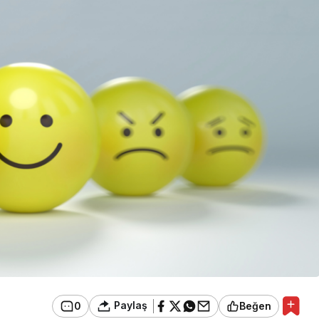
Runes
Sirius Şans Rune Tılsımı
Paylaş
0
Beğen