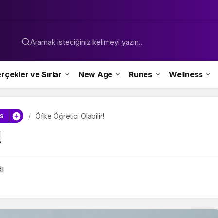
Aramak istediğiniz kelimeyi yazın..
rçekler ve Sırlar
New Age
Runes
Wellness
s
Öfke Öğretici Olabilir!
!
dı