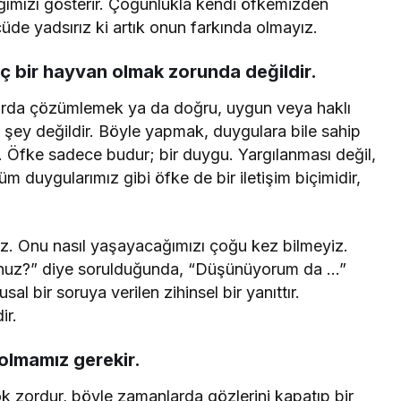
ığımızı gösterir. Çoğunlukla kendi öfkemizden
üde yadsırız ki artık onun farkında olmayız.
ç bir hayvan olmak zorunda değildir.
larda çözümlemek ya da doğru, uygun veya haklı
 şey değildir. Böyle yapmak, duygulara bile sahip
 Öfke sadece budur; bir duygu. Yargılanması değil,
 duygularımız gibi öfke de bir iletişim biçimidir,
ez. Onu nasıl yaşayacağımızı çoğu kez bilmeyiz.
sunuz?” diye sorulduğunda, “Düşünüyorum da …”
l bir soruya verilen zihinsel bir yanıttır.
ir.
 olmamız gerekir.
 zordur, böyle zamanlarda gözlerini kapatıp bir