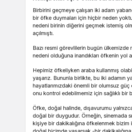
Birbirini geçmeye çalışan iki adam yabancı
bir öfke duymaları için hiçbir neden yok
nedeni birinin diğerini geçmek istemiş o
açılmıştı.
Bazı resmi görevlilerin bugün ülkemizde 
nedeni olduğuna inandıkları öfkenin yol aç
Hepimiz öfkeliyken araba kullanmış olabil
yaşarız. Bununla birlikte, bu iki adamın y
hayatlarımızdaki önemli bir olumsuz güç o
onu kontrol edebilmemiz için sağlıklı bi
Öfke, doğal halinde, dışavurumu yalnızc
doğal bir duygudur. Örneğin, sinemada sı
kişiye bir dakikalığına öfkelenmek bizim 
doğal biçimde yaşarsak -bir dakikalığına