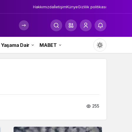
Hakkımızda
İletişim
Künye
Gizlilik politikası
Yaşama Dair
MABET
Mod
değiştir
Gündüz Modu
Gündüz modunu seçin.
255
Gece Modu
Gece modunu seçin.