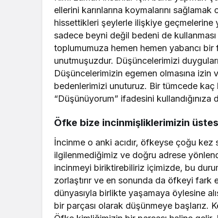
ellerini karınlarına koymalarını sağlamak o
hissettikleri şeylerle ilişkiye geçmelerin
sadece beyni değil bedeni de kullanması ol
toplumumuza hemen hemen yabancı bir fiki
unutmuşuzdur. Düşüncelerimizi duygularım
Düşüncelerimizin egemen olmasına izin v
bedenlerimizi unuturuz. Bir tümcede kaç 
“Düşünüyorum” ifadesini kullandığınıza d
Öfke bize incinmişliklerimizin üs
İncinme o anki acıdır, öfkeyse çoğu kez sür
ilgilenmediğimiz ve doğru adrese yönlen
incinmeyi biriktirebiliriz içimizde, bu d
zorlaştırır ve en sonunda da öfkeyi fark e
dünyasıyla birlikte yaşamaya öylesine a
bir parçası olarak düşünmeye başlarız. Ke