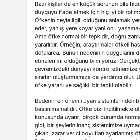
Bazı kişiler de en küçük sorunun bile hid
duyguyu ifade etmek için hiç iyi bir rol
Öfkenin neyle ilgili olduğunu anlamak yer
eder, yanlış yere koyar yani onu yaşama
Ama öfke normal bir tepkidir, doğru zam
yararlıdır. Örneğin, araştırmalar öfkeli ha
defalarca. Bunun nedeninin duygularını dı
etmeleri mi olduğunu bilmiyoruz. Gerçekte
çevremizdeki dünyayı kontrol etmemize y
sınırlar oluşturmamıza da yardımcı olur. 
öfke yararlı ve sağlıklı bir tepki olabilir.
Bedenin en önemli uyarı sistemlerinden bi
bastırılmamalıdır. Öfke bizi incitilmekte
konusunda uyarır; birçok durumda normal v
gibi, bir şeylerin inanç sistemimize uymadı
çıkan, zarar verici boyutları ayarlanmış ö