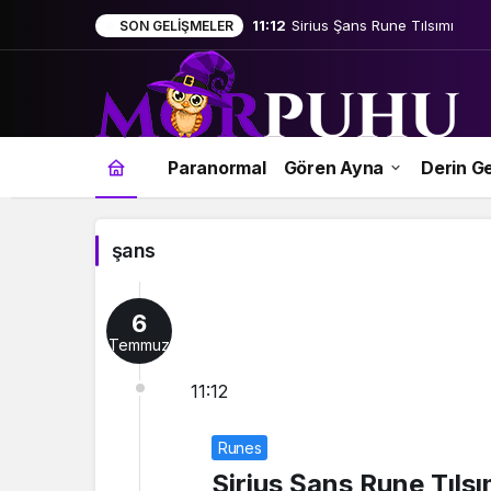
11:12
Sirius Şans Rune Tılsımı
SON GELIŞMELER
şans
Paranormal
Gören Ayna
Derin Ge
Haberleri
şans
6
Temmuz
11:12
Runes
Sirius Şans Rune Tılsı