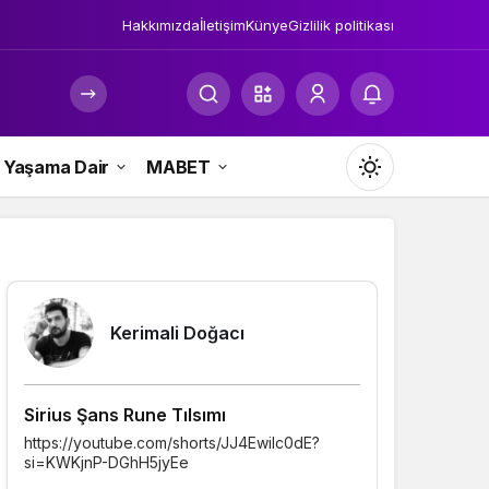
Hakkımızda
İletişim
Künye
Gizlilik politikası
Yaşama Dair
MABET
Mod
değiştir
Yazarlarımız
Kerimali Doğacı
Gündüz Modu
Gündüz modunu seçin.
Sirius Şans Rune Tılsımı
Venüs’ü
Gece Modu
https://youtube.com/shorts/JJ4Ewilc0dE?
Venüs’ünüz
Gece modunu seçin.
si=KWKjnP-DGhH5jyEe
mitolojisind
güzellik tan