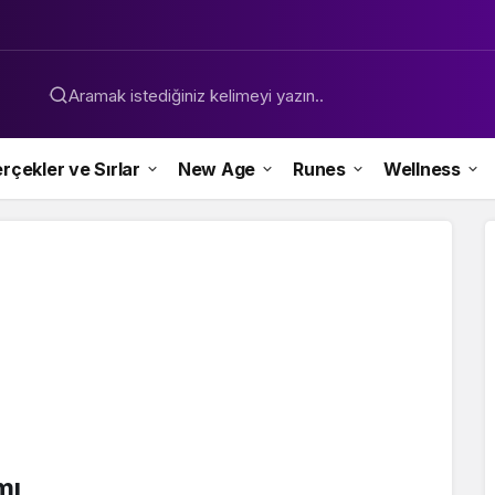
Aramak istediğiniz kelimeyi yazın..
rçekler ve Sırlar
New Age
Runes
Wellness
mı