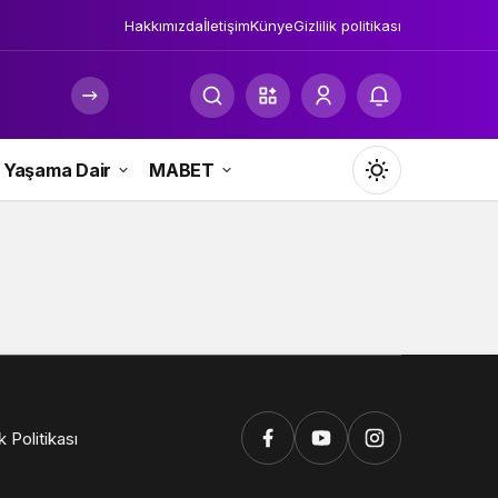
Hakkımızda
İletişim
Künye
Gizlilik politikası
Yaşama Dair
MABET
Mod
değiştir
Gündüz Modu
Gündüz modunu seçin.
Gece Modu
ik Politikası
Gece modunu seçin.