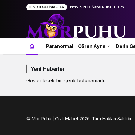
11:12
Sirius Şans Rune Tılsımı
SON GELIŞMELER
Rune
Paranormal
Gören Ayna
Derin Ge
Okulu
Haberleri
Yeni Haberler
Gösterilecek bir içerik bulunamadı.
© Mor Puhu | Gizli Mabet 2026, Tüm Hakları Saklıdır