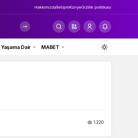
Hakkımızda
İletişim
Künye
Gizlilik politikası
Yaşama Dair
MABET
Mod
değiştir
Gündüz Modu
Gündüz modunu seçin.
Gece Modu
1.220
Gece modunu seçin.