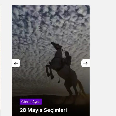
Sistem Modu
Sistem modunu seçin.
Dinler v
20-21
Gören Ayna
Ekino
28 Mayıs Seçimleri
Eostr