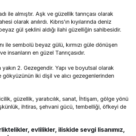
ı ile almıştır. Aşk ve güzellik tanrıçası olarak
ahesi olarak anılırdı. Kıbrıs’ın kıyılarında deniz
z gül şeklini aldığı ilahi güzelliğin sahibesidir.
ı ile sembolü beyaz gülü, kırmızı güle dönüşen
 ve insanların en güzel Tanrıçasıdır.
n yakın 2. Gezegendir. Yapı ve boyutsal olarak
ikte gökyüzünün iki dişil ve alıcı gezegenlerinden
kicilik, güzellik, yaratıcılık, sanat, İhtişam, gölge yönü
künlük, ihtiras, şehvani gücü, tembelliği, öfkeyi de
telikler, evlilikler, iliskide sevgi lisanımız,