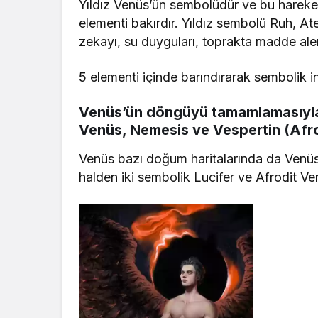
Yıldız Venüs’ün sembolüdür ve bu hareket
elementi bakırdır. Yıldız sembolü Ruh, At
zekayı, su duyguları, toprakta madde ale
5 elementi içinde barındırarak sembolik in
Venüs’ün döngüyü tamamlamasıyla 
Venüs, Nemesis ve Vespertin (Afr
Venüs bazı doğum haritalarında da Venüs’ün
halden iki sembolik Lucifer ve Afrodit Ven