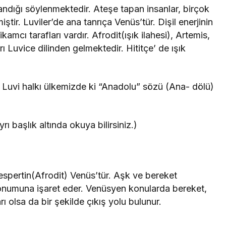
yandığı söylenmektedir. Ateşe tapan insanlar, birçok
iştir. Luviler’de ana tanrıça Venüs’tür. Dişil enerjinin
kamcı tarafları vardır. Afrodit(ışık ilahesi), Artemis,
ı Luvice dilinden gelmektedir. Hititçe’ de ışık
ş Luvi halkı ülkemizde ki “Anadolu” sözü (Ana- dölü)
ayrı başlık altında okuya bilirsiniz.)
spertin(Afrodit) Venüs’tür. Aşk ve bereket
 konumuna işaret eder. Venüsyen konularda bereket,
ı olsa da bir şekilde çıkış yolu bulunur.