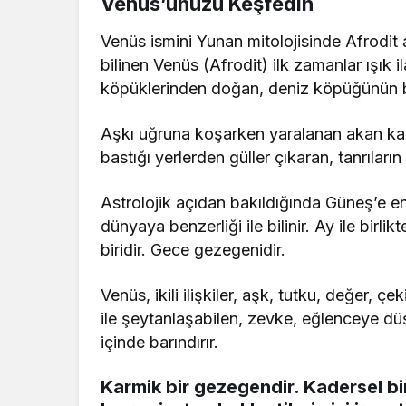
Venüs’ünüzü Keşfedin
Venüs ismini Yunan mitolojisinde Afrodit ad
bilinen Venüs (Afrodit) ilk zamanlar ışık il
köpüklerinden doğan, deniz köpüğünün beya
Aşkı uğruna koşarken yaralanan akan kan
bastığı yerlerden güller çıkaran, tanrıların
Astrolojik açıdan bakıldığında Güneş’e e
dünyaya benzerliği ile bilinir. Ay ile birl
biridir. Gece gezegenidir.
Venüs, ikili ilişkiler, aşk, tutku, değer, çe
ile şeytanlaşabilen, zevke, eğlenceye düş
içinde barındırır.
Karmik bir gezegendir. Kadersel birlik