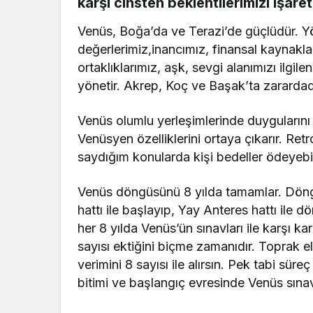
karşı cinsten beklentilerimizi işare
Venüs, Boğa’da ve Terazi’de güçlüdür. Y
değerlerimiz,inancımız, finansal kaynaklarım
ortaklıklarımız, aşk, sevgi alanımızı ilgilen
yönetir. Akrep, Koç ve Başak’ta zarardad
Venüs olumlu yerleşimlerinde duygularını da
Venüsyen özelliklerini ortaya çıkarır. Re
saydığım konularda kişi bedeller ödeyebili
Venüs döngüsünü 8 yılda tamamlar. Döng
hattı ile başlayıp, Yay Anteres hattı ile
her 8 yılda Venüs’ün sınavları ile karşı k
sayısı ektiğini biçme zamanıdır. Toprak e
verimini 8 sayısı ile alırsın. Pek tabi süre
bitimi ve başlangıç evresinde Venüs sınav