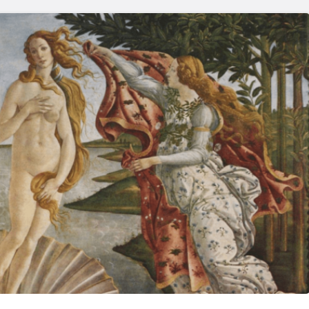
Runes
Sirius Şans Rune Tılsımı