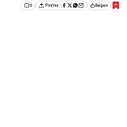
Paylaş
0
Beğen