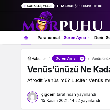
11:12
Sirius Şans Rune Tılsımı
SON GELIŞMELER
Paranormal
Gören Ayna
Derin Ge
Gören Ayna
Haberler
Venüs’ünüz
Venüs’ünüzü Ne Kada
Afrodit Venüs mü? Lucifer Venüs m
çiğdem
tarafından yayınlandı
15 Kasım 2021, 14:52
yayınlandı