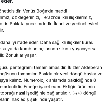
t eder.
öneticisidir. Venüs Boğa’da maddi
ız, öz değerimizi, Terazi’de ikili ilişkilerimiz,
dirir. Balık’ta yücelimdedir. İkinci ve yedinci evleri
ır.
ha iyi ifade eder. Daha sağlıklı ilişkiler kurar.
trosu ya da kombine açılarında sıkıntı yaşanıyorsa
r. Zorluklar yaşar.
üsü pentegramı tamamlamasıdır. İkizler Aldeberan
 döngüsünü tamamlar. 8 yılda bir yeni döngü başlar ve
arşıya kalırız. Numerolojik anlamda bakıldığında 8
lemdentidir. Emeğe işaret eder. Ektiğin ürünlerin
ç toprağı nasıl işediğinle bağlantılıdır. (-/+) döngü
larını hak ediş şeklinde yaşatır.