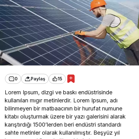
U
F
O
’
l
a
r
m
ı
k
o
v
a
l
a
0
Paylaş
15
d
ı
?
Lorem Ipsum, dizgi ve baskı endüstrisinde
kullanılan mıgır metinlerdir. Lorem Ipsum, adı
bilinmeyen bir matbaacının bir hurufat numune
kitabı oluşturmak üzere bir yazı galerisini alarak
karıştırdığı 1500’lerden beri endüstri standardı
sahte metinler olarak kullanılmıştır. Beşyüz yıl