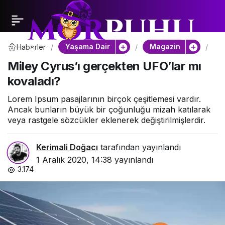
Yaşama Dair
Magazin
Haberler
M
i
Miley Cyrus’ı gerçekten UFO’lar mı
l
e
kovaladı?
y
C
y
Lorem Ipsum pasajlarının birçok çeşitlemesi vardır.
r
Ancak bunların büyük bir çoğunluğu mizah katılarak
u
veya rastgele sözcükler eklenerek değiştirilmişlerdir.
s
’
ı
Kerimali Doğacı
tarafından yayınlandı
g
e
1 Aralık 2020, 14:38
yayınlandı
r
3.174
ç
e
k
t
e
n