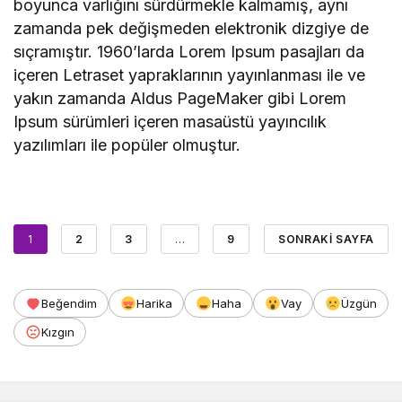
boyunca varlığını sürdürmekle kalmamış, aynı
zamanda pek değişmeden elektronik dizgiye de
sıçramıştır. 1960’larda Lorem Ipsum pasajları da
içeren Letraset yapraklarının yayınlanması ile ve
yakın zamanda Aldus PageMaker gibi Lorem
Ipsum sürümleri içeren masaüstü yayıncılık
yazılımları ile popüler olmuştur.
1
2
3
…
9
SONRAKI SAYFA
Beğendim
Harika
Haha
Vay
Üzgün
Kızgın