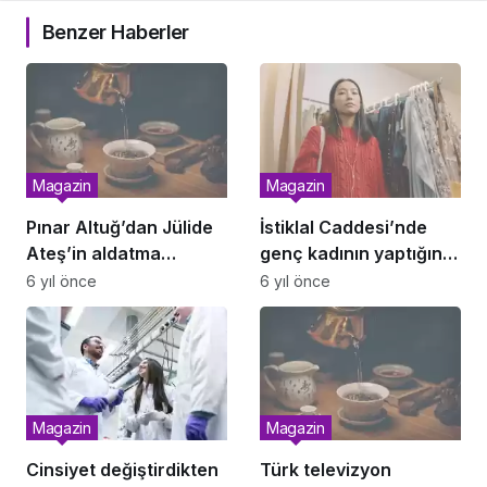
Benzer Haberler
Magazin
Magazin
Pınar Altuğ’dan Jülide
İstiklal Caddesi’nde
Ateş’in aldatma
genç kadının yaptığını
sorusuna sert yanıt:
gören şaştı kaldı!
6 yıl önce
6 yıl önce
Sana ne ya da kime ne!
Magazin
Magazin
Cinsiyet değiştirdikten
Türk televizyon