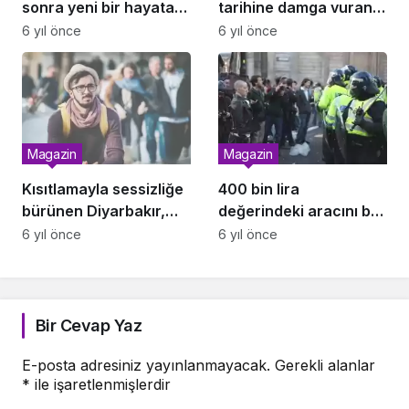
sonra yeni bir hayata
tarihine damga vuran,
adım atan dünyaca
bir kere denk
6 yıl önce
6 yıl önce
ünlü isimler!
geldiğinizde başından
kalkamadığınız diziler!
Magazin
Magazin
Kısıtlamayla sessizliğe
400 bin lira
bürünen Diyarbakır,
değerindeki aracını bu
havadan görüntülendi
hale getirdi!
6 yıl önce
6 yıl önce
Bir Cevap Yaz
E-posta adresiniz yayınlanmayacak.
Gerekli alanlar
*
ile işaretlenmişlerdir