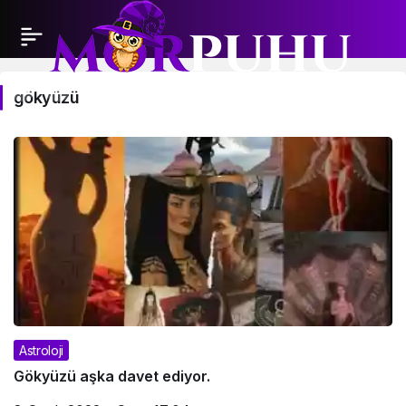
gökyüzü
gökyüzü
Haberleri
Astroloji
Gökyüzü aşka davet ediyor.