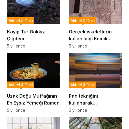
Aktüel & Gezi
Aktüel & Gezi
Kayıp Tür Gökkız
Gerçek iskeletlerin
Çiğdem
kullanıldığı Kemik
Şapeli
5 yıl önce
5 yıl önce
Aktüel & Gezi
Aktüel & Gezi
Uzak Doğu Mutfağının
Pan tekniğini
En Eşsiz Yemeği Ramen
kullanarak
fotoğraflarınızı nasıl
5 yıl önce
5 yıl önce
çekersiniz?