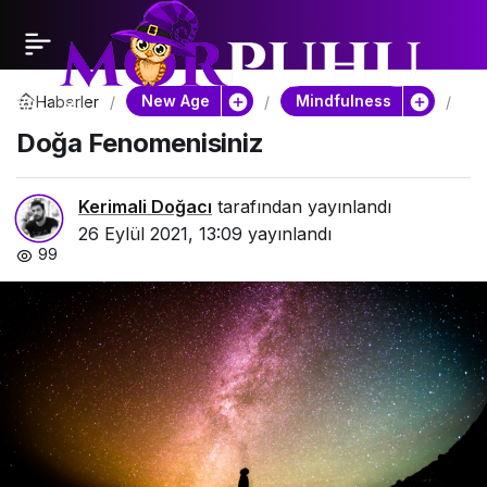
New Age
Mindfulness
Haberler
Do
Fen
Doğa Fenomenisiniz
Kerimali Doğacı
tarafından yayınlandı
26 Eylül 2021, 13:09
yayınlandı
99