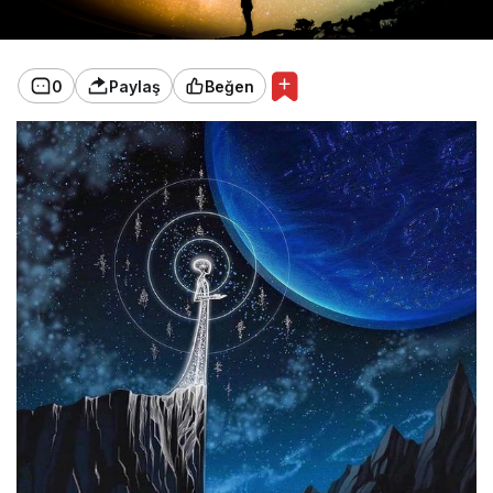
0
Paylaş
Beğen