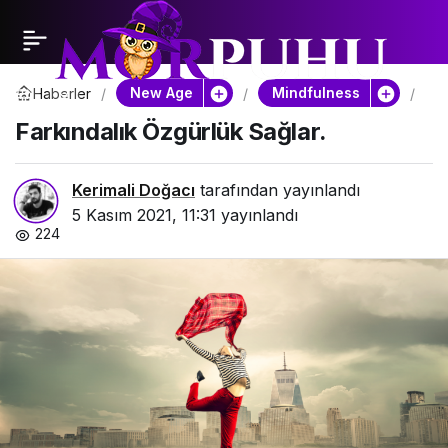
New Age
Mindfulness
Haberler
Far
Özg
Farkındalık Özgürlük Sağlar.
Sağ
Kerimali Doğacı
tarafından yayınlandı
5 Kasım 2021, 11:31
yayınlandı
224