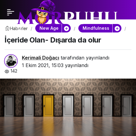
New Age
Mindfulness
Haberler
İçe
Ola
İçeride Olan- Dışarda da olur
Dış
da
olu
Kerimali Doğacı
tarafından yayınlandı
1 Ekim 2021, 15:03
yayınlandı
142