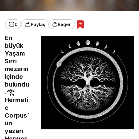
0
Paylaş
Beğen
En
büyük
Yaşam
Sırrı
mezarın
içinde
bulundu
.𓂀
Hermeti
c
Corpus’
un
yazarı
Hermes