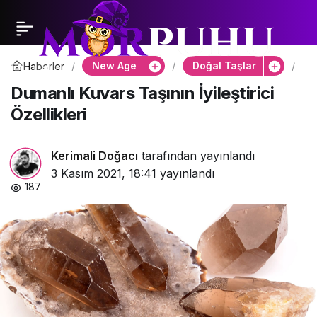
New Age
Doğal Taşlar
Haberler
Du
Ku
Dumanlı Kuvars Taşının İyileştirici
Taş
İyil
Özellikleri
Öze
Kerimali Doğacı
tarafından yayınlandı
3 Kasım 2021, 18:41
yayınlandı
187