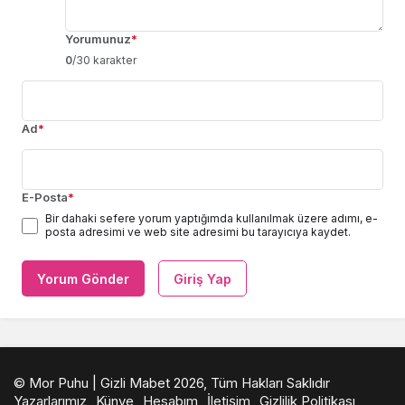
Yorumunuz
*
0
/30 karakter
Ad
*
E-Posta
*
Bir dahaki sefere yorum yaptığımda kullanılmak üzere adımı, e-
posta adresimi ve web site adresimi bu tarayıcıya kaydet.
Yorum Gönder
Giriş Yap
© Mor Puhu | Gizli Mabet 2026, Tüm Hakları Saklıdır
Yazarlarımız
Künye
Hesabım
İletişim
Gizlilik Politikası