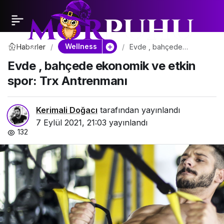
Wellness
Haberler
Evde , bahçede
ekonomik ve etkin spor:
Evde , bahçede ekonomik ve etkin
Trx Antrenmanı
spor: Trx Antrenmanı
Kerimali Doğacı
tarafından yayınlandı
7 Eylül 2021, 21:03
yayınlandı
132