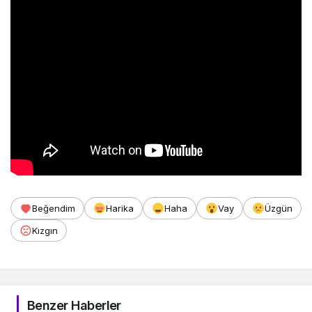
Beğendim
Harika
Haha
Vay
Üzgün
Kızgın
Benzer Haberler