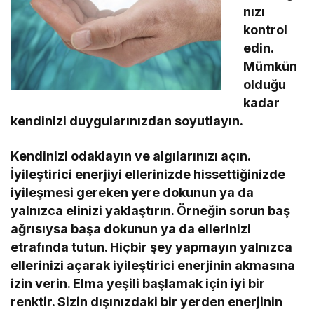
nızı
kontrol
edin.
Mümkün
olduğu
kadar
kendinizi duygularınızdan soyutlayın.
Kendinizi odaklayın ve algılarınızı açın.
İyileştirici enerjiyi ellerinizde hissettiğinizde
iyileşmesi gereken yere dokunun ya da
yalnızca elinizi yaklaştırın. Örneğin sorun baş
ağrısıysa başa dokunun ya da ellerinizi
etrafında tutun. Hiçbir şey yapmayın yalnızca
ellerinizi açarak iyileştirici enerjinin akmasına
izin verin. Elma yeşili başlamak için iyi bir
renktir. Sizin dışınızdaki bir yerden enerjinin