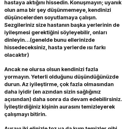
hastaya aktığını hissedin. Konuşmayın; uyanık
olun ama bir şey düşünmemeye, kendinizi
düşüncelerden soyutlamaya çalışın.
Sezgileriniz size hastanın başka yerlerinin de
iyileşmesi gerektiğini söyleyebilir, onları
dinleyin…(genelde bunu ellerinizde
hissedeceksiniz, hasta yerlerde ısı farkı
olacaktır)
Ancak ne olursa olsun kendinizi fazla
yormayın. Yeterli olduğunu düşündüğünüzde
durun. Az iyileştirme, çok fazla olmasından
daha iyidir (en azından sizin sağlığınız
açısından) daha sonra da devam edebilirsiniz.
İyileştirdiğiniz kişinin aurasını temizleyerek
çalışmayı bitirin.
Aurayı iki elinizle toz ya da kum temizler gibi