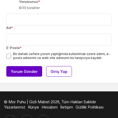
Yorumunuz
*
0
/30 karakter
Ad
*
E-Posta
*
Bir dahaki sefere yorum yaptığımda kullanılmak üzere adımı, e-
posta adresimi ve web site adresimi bu tarayıcıya kaydet.
Yorum Gönder
Giriş Yap
© Mor Puhu | Gizli Mabet 2026, Tüm Hakları Saklıdır
Yazarlarımız
Künye
Hesabım
İletişim
Gizlilik Politikası