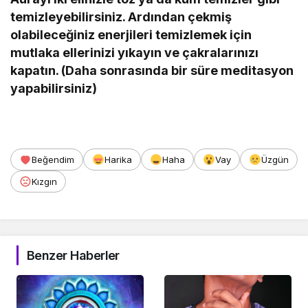
temizleyebilirsiniz. Ardından çekmiş
olabileceğiniz enerjileri temizlemek için
mutlaka ellerinizi yıkayın ve çakralarınızı
kapatın. (Daha sonrasında bir süre meditasyon
yapabilirsiniz)
Beğendim
Harika
Haha
Vay
Üzgün
Kızgın
Benzer Haberler