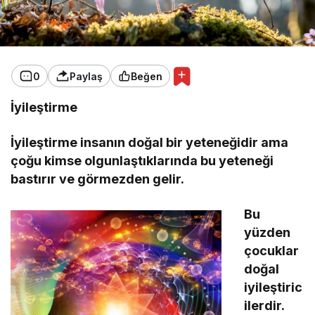
0
Paylaş
Beğen
İyileştirme
İyileştirme insanın doğal bir yeteneğidir ama
çoğu kimse olgunlaştıklarında bu yeteneği
bastırır ve görmezden gelir.
Bu
yüzden
çocuklar
doğal
iyileştiric
ilerdir.