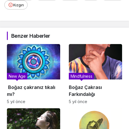
Kızgın
Benzer Haberler
New Age
Mindfulness
⁣ Boğaz çakranız tıkalı
Boğaz Çakrası
mı?
Farkındalığı
5 yıl önce
5 yıl önce