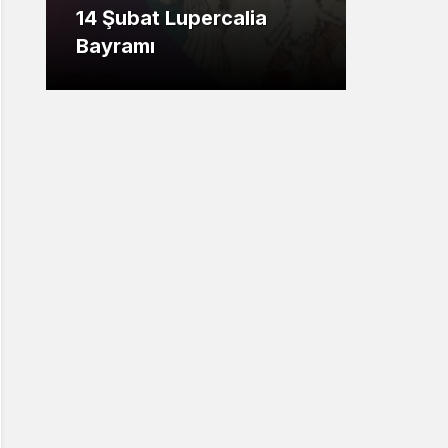
14 Şubat Lupercalia
Gökyü
Bayramı
Burc