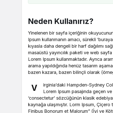
Gören Ayna
Ekinoksu (
28 Mayıs Seçimleri
Eostre-Ost
Neden Kullanırız?
Yinelenen bir sayfa içeriğinin okuyucunun 
Ipsum kullanmanın amacı, sürekli ‘buray
kıyasla daha dengeli bir harf dağılımı sa
masaüstü yayıncılık paketi ve web sayfa d
Lorem Ipsum kullanmaktadır. Ayrıca arama
arama yapıldığında henüz tasarım aşamasınd
bazen kazara, bazen bilinçli olarak (örneğin
irginia’daki Hampden-Sydney Coll
V
Lorem Ipsum pasajında geçen ve a
‘consectetur’ sözcüğünün klasik edebiyat
kaynağa ulaşmıştır. Lorm Ipsum, Çiçero t
Finibus Bonorum et Malorum” (İyi ve Kötünü