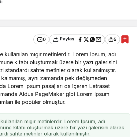
dı
Paylaş
0
5
 kullanılan mıgır metinlerdir. Lorem Ipsum, adı
mune kitabı oluşturmak üzere bir yazı galerisini
ri standardı sahte metinler olarak kullanılmıştır.
le kalmamış, aynı zamanda pek değişmeden
arda Lorem Ipsum pasajları da içeren Letraset
n zamanda Aldus PageMaker gibi Lorem Ipsum
ımları ile popüler olmuştur.
Astroloji
Mart, Nisan, Mayıs,
kullanılan mıgır metinlerdir. Lorem Ipsum, adı
ar
Haziran ayların da 2023
une kitabı oluşturmak üzere bir yazı galerisini alarak
 İlkbahar
de Türkiye
ardı sahte metinler olarak kullanılmıştır.