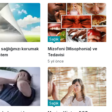
Sağlık
k sağlığınızı korumak
Mizofoni (Misophonia) ve
ntem
Tedavisi
5 yıl önce
Sağlık