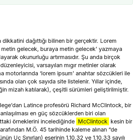
Nevruz-
Cumhuriyetini Neler
ara)
Bekliyor?
dikkatini dağıttığı bilinen bir gerçektir. Lorem
a metin gelecek, buraya metin gelecek’ yazmaya
ğlayarak okunurluğu artırmasıdır. Şu anda birçok
üzenleyicisi, varsayılan mıgır metinler olarak
 motorlarında ‘lorem ipsum’ anahtar sözcükleri ile
a olan çok sayıda site listelenir. Yıllar içinde,
 mizah katılarak), çeşitli sürümleri geliştirilmiştir.
ege’dan Latince profesörü Richard McClintock, bir
nlaşılması en güç sözcüklerden biri olan
taki örneklerini incelediğinde
McClintock
kesin bir
arafından M.Ö. 45 tarihinde kaleme alınan “de
n Uç Sınırları) eserinin 1.10.32 ve 1.10.33 sayılı