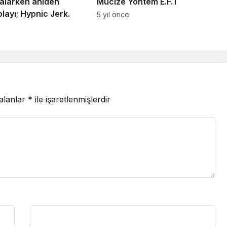
alarken aniden
Mucize Yöntem E.F.T
layı; Hypnic Jerk.
5 yıl önce
 alanlar
*
ile işaretlenmişlerdir