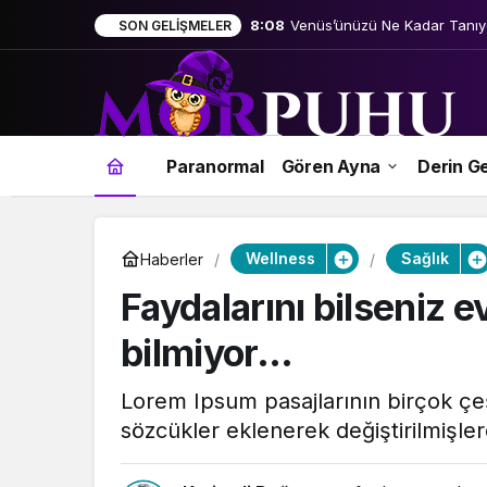
8:08
Venüs’ünüzü Ne Kadar Tanı
SON GELIŞMELER
Paranormal
Gören Ayna
Derin Ge
Wellness
Sağlık
Haberler
Faydalarını bilseniz 
bilmiyor…
Lorem Ipsum pasajlarının birçok çeş
sözcükler eklenerek değiştirilmişlerd