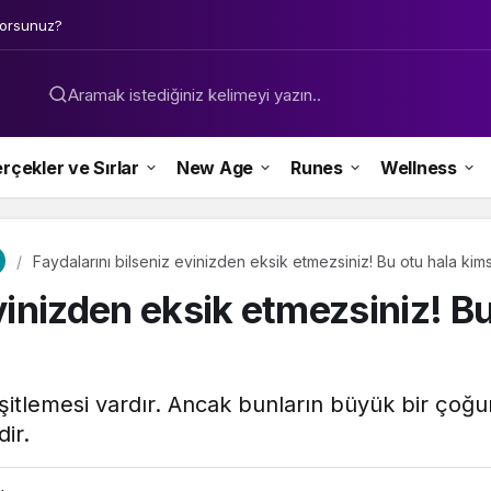
yorsunuz?
Aramak istediğiniz kelimeyi yazın..
rçekler ve Sırlar
New Age
Runes
Wellness
Faydalarını bilseniz evinizden eksik etmezsiniz! Bu otu hala kim
evinizden eksik etmezsiniz! B
itlemesi vardır. Ancak bunların büyük bir çoğu
ir.