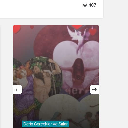
407
Sistem Modu
Sistem modunu seçin.
Derin Gerçekler ve Sırlar
Astroloji