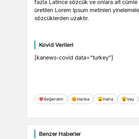
fazla Latince sözcük ve onlara ait cümle y
üretilen Lorem Ipsum metinleri yinelemel
sözcüklerden uzaktır.
Kovid Verileri
[kanews-covid data=”turkey”]
Beğendim
Harika
Haha
Vay
Benzer Haberler