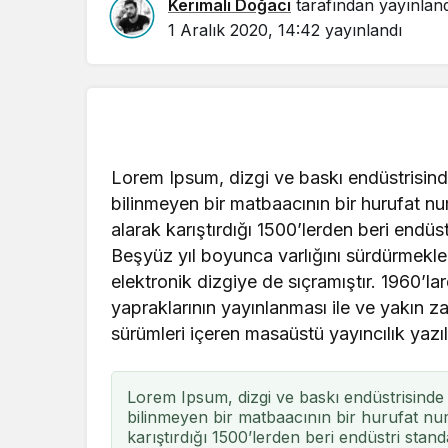
Kerimali Doğacı
tarafından yayınlan
1 Aralık 2020, 14:42
yayınlandı
Lorem Ipsum, dizgi ve baskı endüstrisinde
bilinmeyen bir matbaacının bir hurufat nu
alarak karıştırdığı 1500’lerden beri endüst
Beşyüz yıl boyunca varlığını sürdürmek
elektronik dizgiye de sıçramıştır. 1960’l
yapraklarının yayınlanması ile ve yakı
sürümleri içeren masaüstü yayıncılık yazıl
Lorem Ipsum, dizgi ve baskı endüstrisinde 
Dinler ve İnançl
bilinmeyen bir matbaacının bir hurufat num
20-21 Mart
karıştırdığı 1500’lerden beri endüstri stand