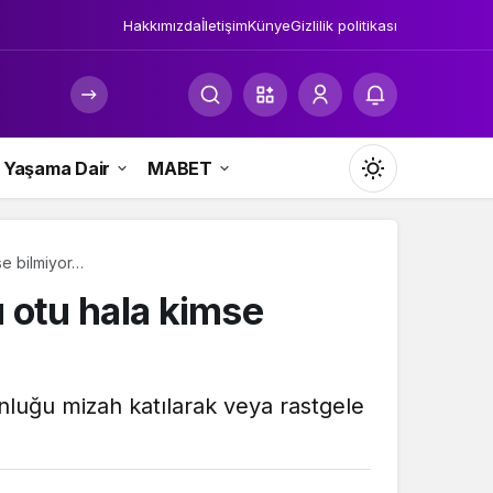
Hakkımızda
İletişim
Künye
Gizlilik politikası
Yaşama Dair
MABET
Mod
değiştir
se bilmiyor…
u otu hala kimse
Gündüz Modu
Gündüz modunu seçin.
nluğu mizah katılarak veya rastgele
Gece Modu
Gece modunu seçin.